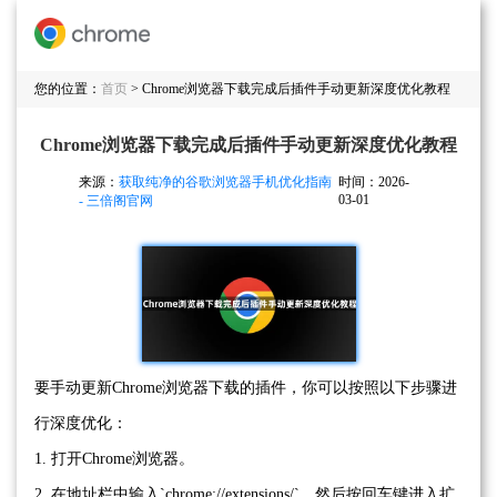
您的位置：
首页
> Chrome浏览器下载完成后插件手动更新深度优化教程
Chrome浏览器下载完成后插件手动更新深度优化教程
来源：
获取纯净的谷歌浏览器手机优化指南
时间：2026-
03-01
- 三倍阁官网
要手动更新Chrome浏览器下载的插件，你可以按照以下步骤进
行深度优化：
1. 打开Chrome浏览器。
2. 在地址栏中输入`chrome://extensions/`，然后按回车键进入扩