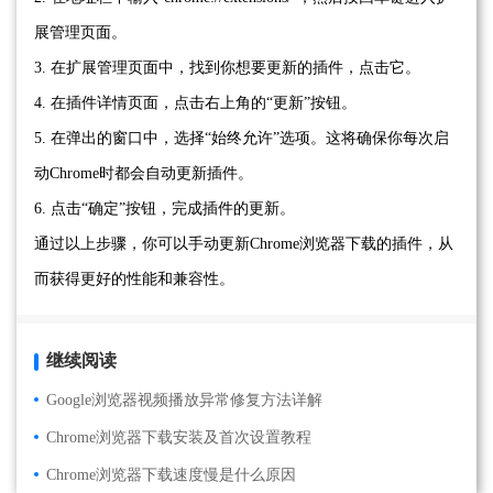
展管理页面。
3. 在扩展管理页面中，找到你想要更新的插件，点击它。
4. 在插件详情页面，点击右上角的“更新”按钮。
5. 在弹出的窗口中，选择“始终允许”选项。这将确保你每次启
动Chrome时都会自动更新插件。
6. 点击“确定”按钮，完成插件的更新。
通过以上步骤，你可以手动更新Chrome浏览器下载的插件，从
而获得更好的性能和兼容性。
继续阅读
Google浏览器视频播放异常修复方法详解
Chrome浏览器下载安装及首次设置教程
Chrome浏览器下载速度慢是什么原因