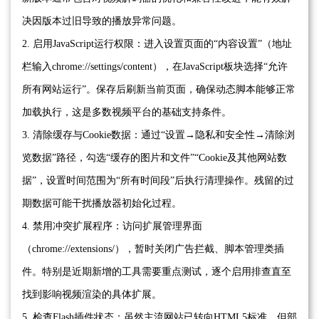
决因版本过旧导致的播放异常问题。
2. 启用JavaScript运行权限：进入设置页面的“内容设置”（地址
栏输入chrome://settings/content），在JavaScript板块选择“允许
所有网站运行”。保存后刷新当前页面，确保动态脚本能够正常
加载执行，这是多数视频平台的基础支持条件。
3. 清除缓存与Cookie数据：通过“设置→隐私和安全性→清除浏
览数据”路径，勾选“缓存的图片和文件”“Cookie及其他网站数
据”，设置时间范围为“所有时间段”后执行清理操作。残留的过
期数据可能干扰播放器初始化过程。
4. 禁用冲突扩展程序：访问扩展管理界面
（chrome://extensions/），暂时关闭广告拦截、脚本管理类插
件。特别是近期新增的工具需要重点测试，逐个启用排查直至
找到影响视频渲染的具体扩展。
5. 检查Flash插件状态：虽然主流网站已转向HTML5标准，但部