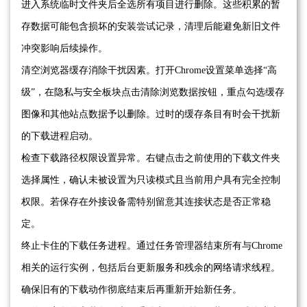
进入系统临时文件夹后全选所有项目进行删除。这些积累的暂
存数据可能包含损坏的安装尝试记录，清理后能避免新旧文件
冲突影响后续操作。
清空浏览器缓存消除干扰因素。打开Chrome设置菜单选择“高
级”，在隐私与安全板块点击清除浏览数据按钮，重点勾选缓存
图像和其他站点数据予以删除。过时的缓存条目有时会干扰新
的下载进程启动。
检查下载路径权限设置异常。右键点击之前使用的下载文件夹
选择属性，确认未被设置为只读模式且当前用户具有完全控制
权限。若保存在外接设备需特别留意其连接状态是否正常稳
定。
终止卡住的下载任务进程。通过任务管理器结束所有与Chrome
相关的运行实例，包括后台更新服务和残余的网络请求线程。
确保旧有的下载动作彻底结束后再重新开始新任务。