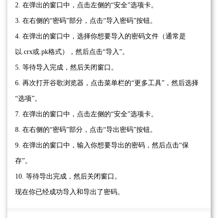
2. 在弹出的窗口中，点击左侧的“安全”选项卡。
3. 在右侧的“密码”部分，点击“导入密码”按钮。
4. 在弹出的窗口中，选择你想要导入的密码文件（通常是
以.crx或.pk格式），然后点击“导入”。
5. 等待导入完成，然后关闭窗口。
6. 再次打开谷歌浏览器，点击菜单栏的“更多工具”，然后选择
“选项”。
7. 在弹出的窗口中，点击左侧的“安全”选项卡。
8. 在右侧的“密码”部分，点击“导出密码”按钮。
9. 在弹出的窗口中，输入你想要导出的密码，然后点击“保
存”。
10. 等待导出完成，然后关闭窗口。
现在你已经成功导入和导出了密码。