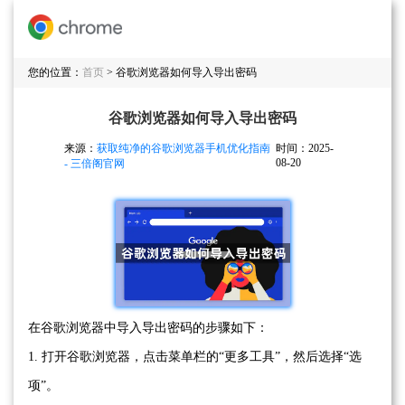
您的位置：
首页
> 谷歌浏览器如何导入导出密码
谷歌浏览器如何导入导出密码
来源：
获取纯净的谷歌浏览器手机优化指南
时间：2025-
08-20
- 三倍阁官网
在谷歌浏览器中导入导出密码的步骤如下：
1. 打开谷歌浏览器，点击菜单栏的“更多工具”，然后选择“选
项”。