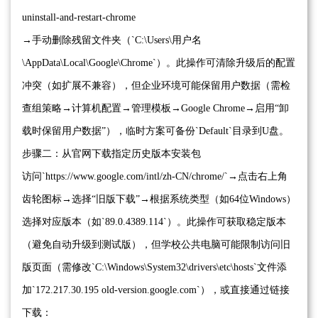
uninstall-and-restart-chrome
→手动删除残留文件夹（`C:\Users\用户名
\AppData\Local\Google\Chrome`）。此操作可清除升级后的配置
冲突（如扩展不兼容），但企业环境可能保留用户数据（需检
查组策略→计算机配置→管理模板→Google Chrome→启用“卸
载时保留用户数据”），临时方案可备份`Default`目录到U盘。
步骤二：从官网下载指定历史版本安装包
访问`https://www.google.com/intl/zh-CN/chrome/`→点击右上角
齿轮图标→选择“旧版下载”→根据系统类型（如64位Windows）
选择对应版本（如`89.0.4389.114`）。此操作可获取稳定版本
（避免自动升级到测试版），但学校公共电脑可能限制访问旧
版页面（需修改`C:\Windows\System32\drivers\etc\hosts`文件添
加`172.217.30.195 old-version.google.com`），或直接通过链接
下载：