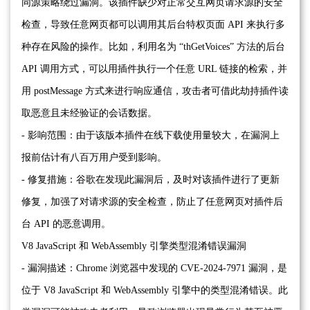
同源策略绕过漏洞。该插件缺少对正常交互网页请求源的安全
检查，导致任意网页都可以调用其后台特权页面 API 来执行多
种存在风险的操作。比如，利用名为 “thGetVoices” 方法的后台
API 调用方式，可以用插件执行一个任意 URL 链接的检索，并
用 postMessage 方式来进行响应通信，攻击者可借此劫持插件读
取恶意且未经验证的会话数据。
- 影响范围：由于该版本插件在线下载使用量较大，在漏洞上
报前估计有八百万用户受到影响。
- 修复措施：谷歌在发现此漏洞后，及时对该插件进行了更新
修复，加强了对请求源的安全检查，防止了任意网页对插件后
台 API 的恶意调用。
V8 JavaScript 和 WebAssembly 引擎类型混淆错误漏洞
- 漏洞描述：Chrome 浏览器中发现的 CVE-2024-7971 漏洞，是
位于 V8 JavaScript 和 WebAssembly 引擎中的类型混淆错误。此