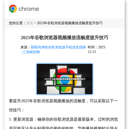
您的位置：
首页
> 2025年谷歌浏览器视频播放流畅度提升技巧
2025年谷歌浏览器视频播放流畅度提升技巧
来源：
获取纯净的谷歌浏览器手机优化指南
时间：2025-
12-13
- 三倍阁官网
要提升2025年谷歌浏览器视频播放的流畅度，可以采取以下一
些技巧：
1. 更新浏览器：确保你的谷歌浏览器是最新版本。过时的浏览
器可能无法充分利用现代硬件的性能，导致播放视频时出现卡