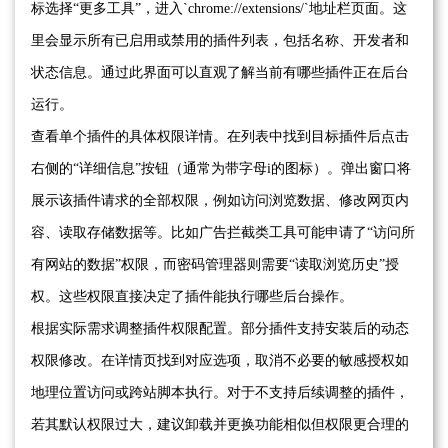
标选择“更多工具”，进入`chrome://extensions/`地址栏页面。这
里会显示所有已启用或禁用的插件列表，包括名称、开发者和
状态信息。通过此界面可以直观了解当前有哪些插件正在后台
运行。
查看单个插件的具体权限详情。在列表中找到目标插件后点击
右侧的“详细信息”按钮（通常为带字母i的图标）。弹出窗口将
展示该插件请求的全部权限，例如访问浏览数据、修改网页内
容、读取存储数据等。比如广告拦截类工具可能申请了“访问所
有网站的数据”权限，而密码管理器则需要“读取浏览历史”授
权。这些权限直接决定了插件能执行哪些后台操作。
根据实际需求调整插件权限配置。部分插件支持安装后的动态
权限修改。在详情页找到对应选项，取消不必要的敏感授权如
地理位置访问或跨站脚本执行。对于不支持后续调整的插件，
若其默认权限过大，建议卸载并更换功能相似但权限更合理的