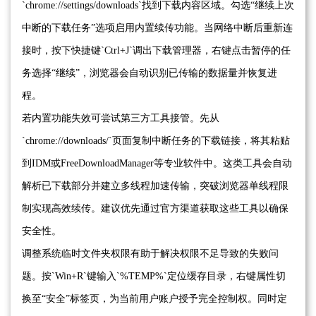
`chrome://settings/downloads`找到下载内容区域。勾选“继续上次
中断的下载任务”选项启用内置续传功能。当网络中断后重新连
接时，按下快捷键`Ctrl+J`调出下载管理器，右键点击暂停的任
务选择“继续”，浏览器会自动识别已传输的数据量并恢复进
程。
若内置功能失效可尝试第三方工具接管。先从
`chrome://downloads/`页面复制中断任务的下载链接，将其粘贴
到IDM或FreeDownloadManager等专业软件中。这类工具会自动
解析已下载部分并建立多线程加速传输，突破浏览器单线程限
制实现高效续传。建议优先通过官方渠道获取这些工具以确保
安全性。
调整系统临时文件夹权限有助于解决权限不足导致的失败问
题。按`Win+R`键输入`%TEMP%`定位缓存目录，右键属性切
换至“安全”标签页，为当前用户账户授予完全控制权。同时定